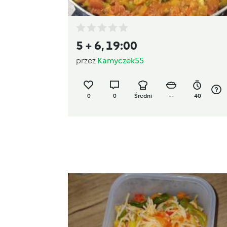
5 + 6, 19:00
przez
Kamyczek55
0
0
Średni
--
40