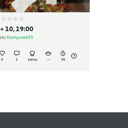
 + 10, 19:00
zez
Kamyczek55
0
1
Łatwy
--
50