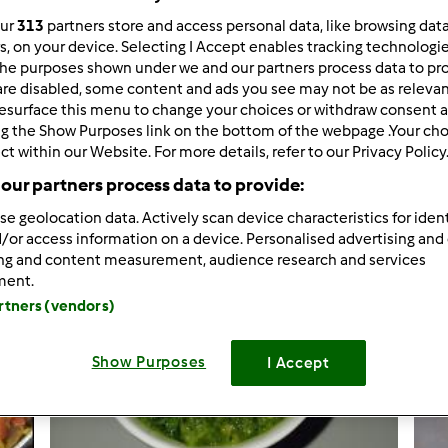
our
313
partners store and access personal data, like browsing dat
rs, on your device. Selecting I Accept enables tracking technologi
he purposes shown under we and our partners process data to prov
are disabled, some content and ads you see may not be as relevan
esurface this menu to change your choices or withdraw consent a
Dodaj nowy p
ng the Show Purposes link on the bottom of the webpage .Your choi
ct within our Website. For more details, refer to our Privacy Policy
our partners process data to provide:
se geolocation data. Actively scan device characteristics for ident
/or access information on a device. Personalised advertising and
ing and content measurement, audience research and services
ment.
artners (vendors)
Show Purposes
I Accept