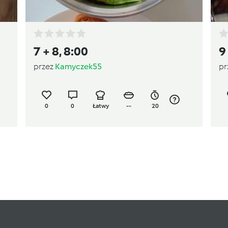
7 + 8, 8:00
9
przez
Kamyczek55
pr
0
0
Łatwy
--
20