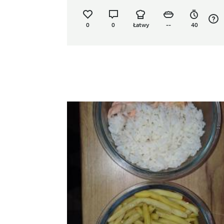
0
0
Łatwy
--
40