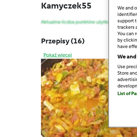
Kamyczek55
We and 
identifie
support t
Aktualna liczba punktów użytkownika: 150
trackers 
You can r
Przepisy
(16)
by clicki
have effe
Pokaż więcej
We and 
Use preci
Store and
advertis
develop
List of P