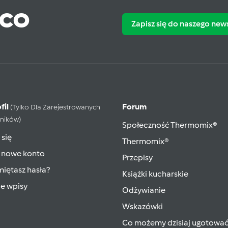
ąco
Zapisz się do naszego new
fil
Forum
(tylko Dla Zarejestrowanych
ników)
Społeczność Thermomix®
 się
Thermomix®
 nowe konto
Przepisy
iętasz hasła?
Książki kucharskie
ie wpisy
Odżywianie
Wskazówki
Co możemy dzisiaj ugotowa