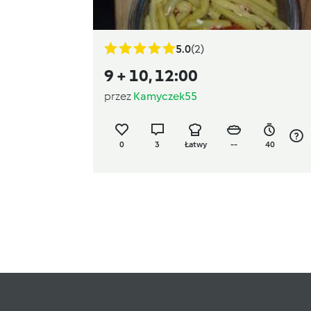
5.0
(2)
9 + 10, 12:00
przez
Kamyczek55
0
3
Łatwy
--
40