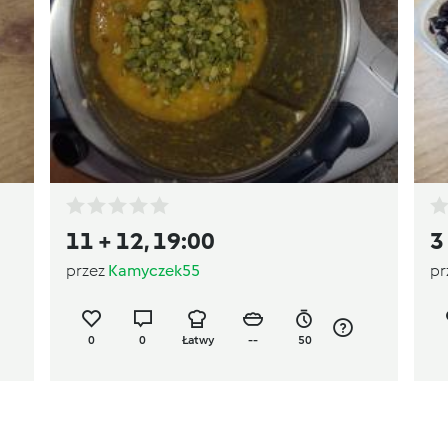
11 + 12, 19:00
3
przez
Kamyczek55
pr
0
0
Łatwy
--
50