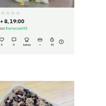
 + 8, 19:00
zez
Kamyczek55
0
0
Łatwy
--
35