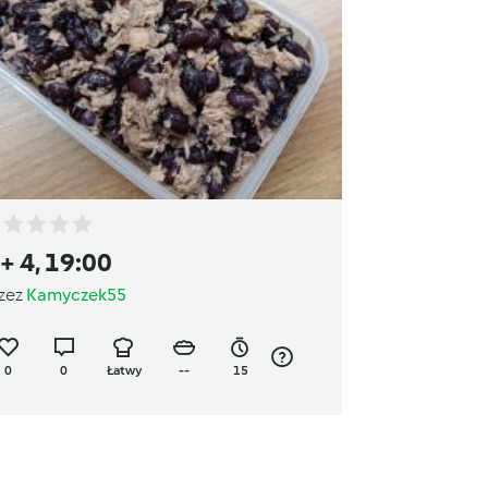
 + 4, 19:00
zez
Kamyczek55
0
0
Łatwy
--
15