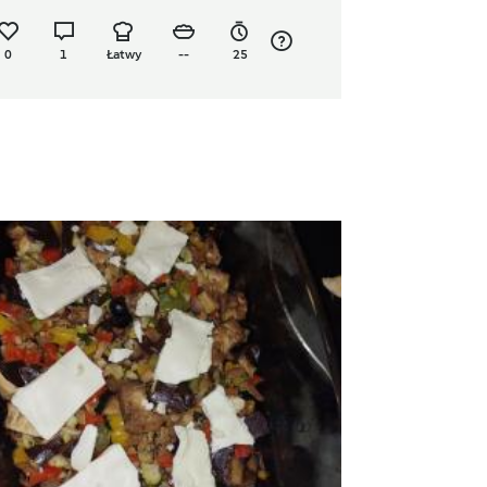
0
1
Łatwy
--
25