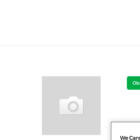
Przejdź do treści
Ob
We Care