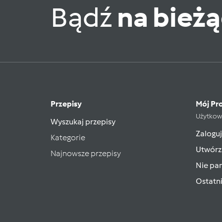
Bądź
na bież
Przepisy
Mój Pro
Użytkow
Wyszukaj przepisy
Zaloguj
Kategorie
Utwórz
Najnowsze przepisy
Nie pam
Ostatn