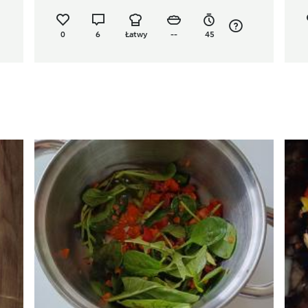
0
6
Łatwy
--
45