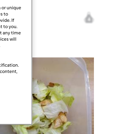
a or unique
es to
4
ide. If
t to you.
t any time
rzepis
ces will
.
ification.
 content,