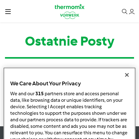
Ostatnie Posty
Kategoria
Tytuł
Autor
Odpowiedzi
Ostatni post
We Care About Your Privacy
Brak informacji o aktywnościach
We and our
315
partners store and access personal
data, like browsing data or unique identifiers, on your
device. Selecting I Accept enables tracking
technologies to support the purposes shown under we
and our partners process data to provide. If trackers are
disabled, some content and ads you see may not be as
relevant to you. You can resurface this menu to change