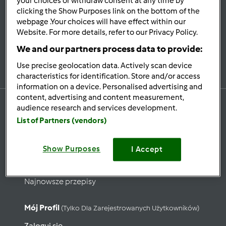
your choices or withdraw consent at any time by
Bądź
na bieżąco
clicking the Show Purposes link on the bottom of the
webpage .Your choices will have effect within our
Website. For more details, refer to our Privacy Policy.
We and our partners process data to provide:
Zapisz się do naszego newslettera
Use precise geolocation data. Actively scan device
characteristics for identification. Store and/or access
information on a device. Personalised advertising and
content, advertising and content measurement,
audience research and services development.
List of Partners (vendors)
Przepisy
Show Purposes
Wyszukaj przepisy
I Accept
Kategorie
Najnowsze przepisy
Mój Profil
(tylko Dla Zarejestrowanych Użytkowników)
Zaloguj się