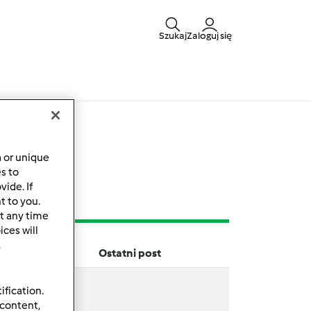
Szukaj
Zaloguj się
y
a or unique
es to
ide. If
t to you.
t any time
ces will
.
Ostatni post
ification.
 content,