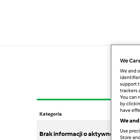
We Care
We and 
identifie
support t
trackers 
You can r
by clicki
have effe
Kategoria
Tytuł
We and 
Use preci
Brak informacji o aktywnościach
Store and