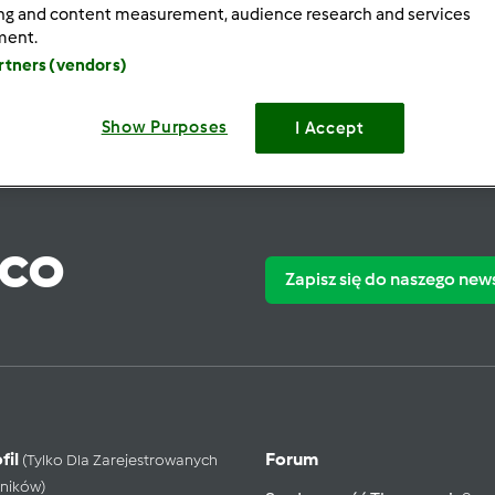
ing and content measurement, audience research and services
ment.
artners (vendors)
Show Purposes
I Accept
ąco
Zapisz się do naszego new
fil
Forum
(tylko Dla Zarejestrowanych
ników)