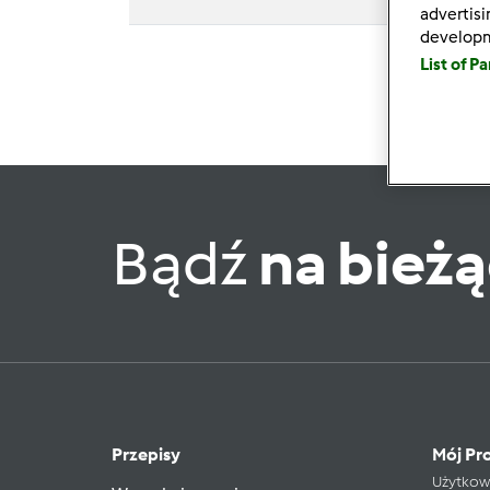
advertis
develop
List of P
Bądź
na bież
Przepisy
Mój Pro
Użytkow