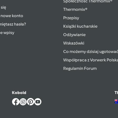
Społeczność Thermomix®
 się
Thermomix®
 nowe konto
Przepisy
iętasz hasła?
Książki kucharskie
ie wpisy
Odżywianie
Wskazówki
Co możemy dzisiaj ugotowa
Współpraca z Vorwerk Polsk
Regulamin Forum
Kobold
T