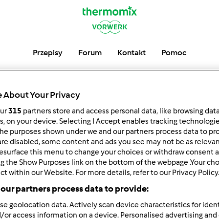
Przepisy
Forum
Kontakt
Pomoc
 About Your Privacy
Ostatnie Post
our
315
partners store and access personal data, like browsing dat
rs, on your device. Selecting I Accept enables tracking technologi
he purposes shown under we and our partners process data to prov
are disabled, some content and ads you see may not be as relevan
esurface this menu to change your choices or withdraw consent a
ng the Show Purposes link on the bottom of the webpage .Your choi
ct within our Website. For more details, refer to our Privacy Policy
Autor
Odpowiedzi
our partners process data to provide:
se geolocation data. Actively scan device characteristics for ident
/or access information on a device. Personalised advertising and