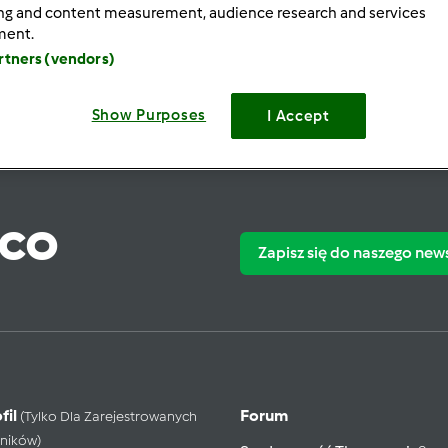
ing and content measurement, audience research and services
ment.
artners (vendors)
Show Purposes
I Accept
ąco
Zapisz się do naszego new
fil
Forum
(tylko Dla Zarejestrowanych
ników)