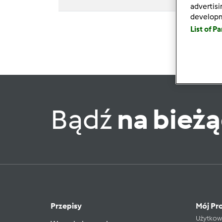
advertis
develop
List of P
Bądź
na bież
Przepisy
Mój Pro
Użytkow