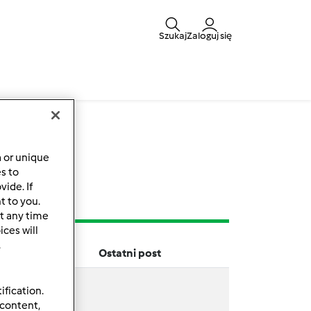
Szukaj
Zaloguj się
y
a or unique
es to
ide. If
t to you.
t any time
ces will
.
Ostatni post
ification.
 content,