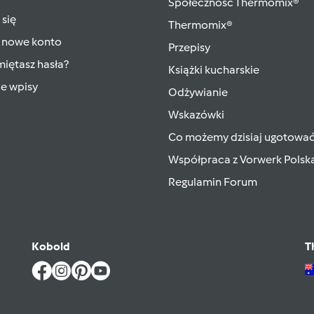
Społeczność Thermomix®
 się
Thermomix®
 nowe konto
Przepisy
iętasz hasła?
Książki kucharskie
ie wpisy
Odżywianie
Wskazówki
Co możemy dzisiaj ugotowa
Współpraca z Vorwerk Polsk
Regulamin Forum
Kobold
T