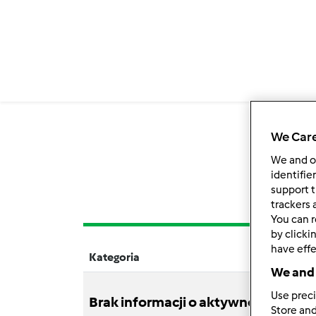
We Care
We and 
identifie
support t
trackers 
You can r
by clicki
have effe
Kategoria
Tytuł
We and 
Use preci
Brak informacji o aktywnościach
Store and