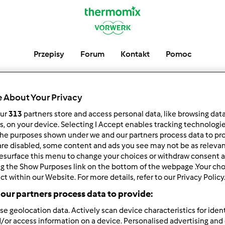
Przepisy
Forum
Kontakt
Pomoc
 About Your Privacy
Ostatnie Post
our
313
partners store and access personal data, like browsing dat
rs, on your device. Selecting I Accept enables tracking technologi
he purposes shown under we and our partners process data to prov
are disabled, some content and ads you see may not be as relevan
esurface this menu to change your choices or withdraw consent a
ng the Show Purposes link on the bottom of the webpage .Your choi
ct within our Website. For more details, refer to our Privacy Policy
Autor
Odpowiedzi
our partners process data to provide:
se geolocation data. Actively scan device characteristics for ident
/or access information on a device. Personalised advertising and