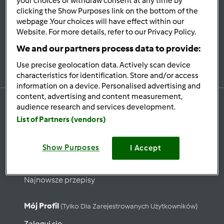
your choices or withdraw consent at any time by
Bądź
na bieżąco
clicking the Show Purposes link on the bottom of the
webpage .Your choices will have effect within our
Website. For more details, refer to our Privacy Policy.
We and our partners process data to provide:
Zapisz się do naszego newslettera
Use precise geolocation data. Actively scan device
characteristics for identification. Store and/or access
information on a device. Personalised advertising and
content, advertising and content measurement,
audience research and services development.
List of Partners (vendors)
Przepisy
Show Purposes
Wyszukaj przepisy
I Accept
Kategorie
Najnowsze przepisy
Mój Profil
(tylko Dla Zarejestrowanych Użytkowników)
Zaloguj się