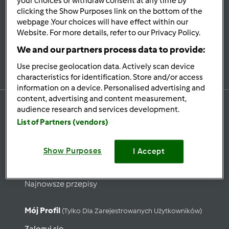
your choices or withdraw consent at any time by
Bądź
na bieżąco
clicking the Show Purposes link on the bottom of the
webpage .Your choices will have effect within our
Website. For more details, refer to our Privacy Policy.
We and our partners process data to provide:
Zapisz się do naszego newslettera
Use precise geolocation data. Actively scan device
characteristics for identification. Store and/or access
information on a device. Personalised advertising and
content, advertising and content measurement,
audience research and services development.
List of Partners (vendors)
Przepisy
Show Purposes
Wyszukaj przepisy
I Accept
Kategorie
Najnowsze przepisy
Mój Profil
(tylko Dla Zarejestrowanych Użytkowników)
Zaloguj się