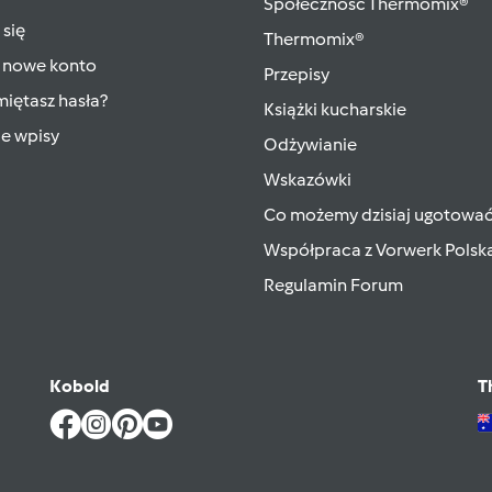
Społeczność Thermomix®
 się
Thermomix®
 nowe konto
Przepisy
iętasz hasła?
Książki kucharskie
ie wpisy
Odżywianie
Wskazówki
Co możemy dzisiaj ugotowa
Współpraca z Vorwerk Polsk
Regulamin Forum
Kobold
T