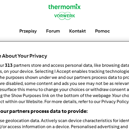
Przepisy
Forum
Kontakt
Pomoc
 About Your Privacy
Ostatnie Post
our
313
partners store and access personal data, like browsing dat
rs, on your device. Selecting I Accept enables tracking technologi
he purposes shown under we and our partners process data to prov
are disabled, some content and ads you see may not be as relevan
esurface this menu to change your choices or withdraw consent a
ng the Show Purposes link on the bottom of the webpage .Your choi
ct within our Website. For more details, refer to our Privacy Policy
Autor
Odpowiedzi
our partners process data to provide:
se geolocation data. Actively scan device characteristics for ident
/or access information on a device. Personalised advertising and