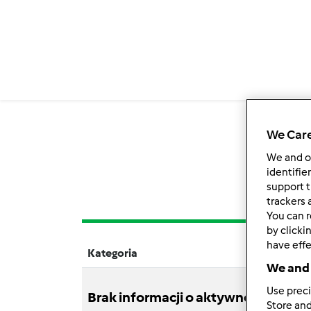
We Care
We and 
identifie
support t
trackers 
You can r
by clicki
have effe
Kategoria
Tytuł
We and 
Use preci
Brak informacji o aktywnościach
Store and