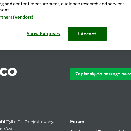
ing and content measurement, audience research and services
ment.
artners (vendors)
Show Purposes
I Accept
ąco
Zapisz się do naszego new
fil
Forum
(tylko Dla Zarejestrowanych
ników)