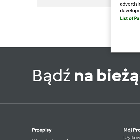
advertis
develop
List of P
Bądź
na bież
Przepisy
Mój Pro
Użytkow