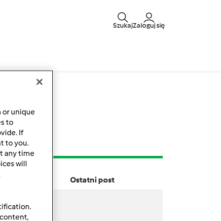
Szukaj
Zaloguj się
y
a or unique
es to
ide. If
t to you.
t any time
ces will
.
Ostatni post
ification.
 content,