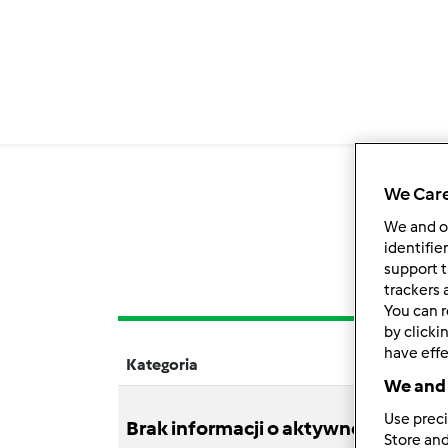
We Care
We and 
identifie
support t
trackers 
You can r
by clicki
have effe
Kategoria
Tytuł
We and 
Use preci
Brak informacji o aktywnościach
Store and