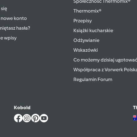
Społeczność Thermomix®
 się
Thermomix®
 nowe konto
Przepisy
iętasz hasła?
Książki kucharskie
ie wpisy
Odżywianie
Wskazówki
Co możemy dzisiaj ugotowa
Współpraca z Vorwerk Polsk
Regulamin Forum
Kobold
T