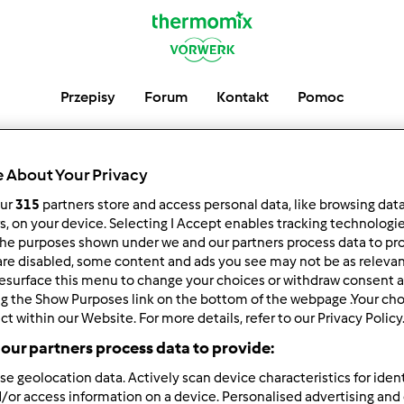
Przepisy
Forum
Kontakt
Pomoc
 About Your Privacy
Ostatnie Post
our
315
partners store and access personal data, like browsing dat
rs, on your device. Selecting I Accept enables tracking technologi
he purposes shown under we and our partners process data to prov
are disabled, some content and ads you see may not be as relevan
esurface this menu to change your choices or withdraw consent a
ng the Show Purposes link on the bottom of the webpage .Your choi
ct within our Website. For more details, refer to our Privacy Policy
Autor
Odpowiedzi
our partners process data to provide:
se geolocation data. Actively scan device characteristics for ident
/or access information on a device. Personalised advertising and