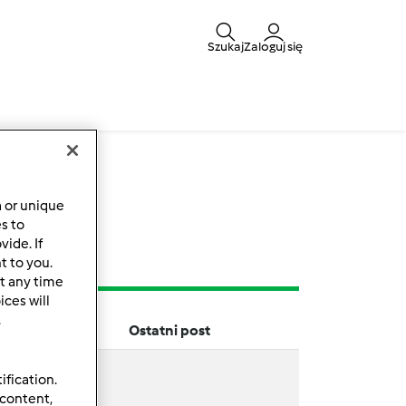
Szukaj
Zaloguj się
y
a or unique
es to
ide. If
t to you.
t any time
ces will
.
Ostatni post
ification.
 content,