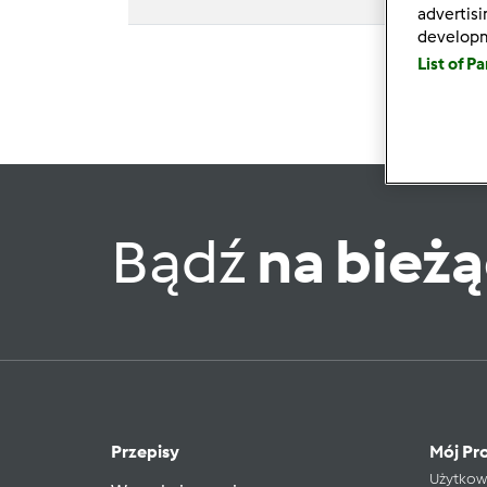
advertis
develop
List of P
Bądź
na bież
Przepisy
Mój Pro
Użytkow