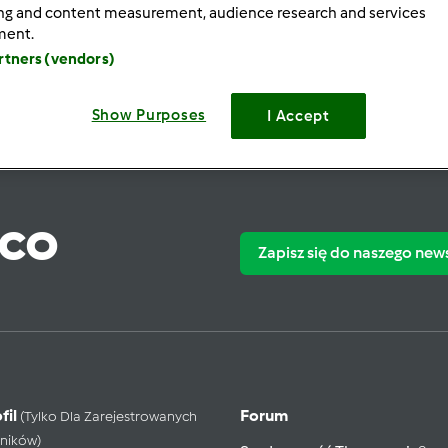
ing and content measurement, audience research and services
ment.
artners (vendors)
Show Purposes
I Accept
ąco
Zapisz się do naszego new
fil
Forum
(tylko Dla Zarejestrowanych
ników)