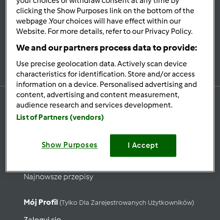
your choices or withdraw consent at any time by
Bądź
na bieżąco
clicking the Show Purposes link on the bottom of the
webpage .Your choices will have effect within our
Website. For more details, refer to our Privacy Policy.
We and our partners process data to provide:
Zapisz się do naszego newslettera
Use precise geolocation data. Actively scan device
characteristics for identification. Store and/or access
information on a device. Personalised advertising and
content, advertising and content measurement,
audience research and services development.
List of Partners (vendors)
Przepisy
Show Purposes
Wyszukaj przepisy
I Accept
Kategorie
Najnowsze przepisy
Mój Profil
(tylko Dla Zarejestrowanych Użytkowników)
Zaloguj się