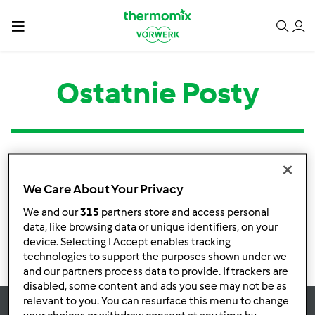
Ostatnie Posty
Kategoria
Tytuł
Autor
Odpowiedzi
Ostatni post
We Care About Your Privacy
Brak informacji o aktywnościach
We and our
315
partners store and access personal
data, like browsing data or unique identifiers, on your
device. Selecting I Accept enables tracking
technologies to support the purposes shown under we
and our partners process data to provide. If trackers are
disabled, some content and ads you see may not be as
relevant to you. You can resurface this menu to change