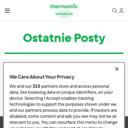
Ostatnie Posty
Kategoria
Tytuł
Autor
Odpowiedzi
Ostatni post
We Care About Your Privacy
Brak informacji o aktywnościach
We and our
315
partners store and access personal
data, like browsing data or unique identifiers, on your
device. Selecting I Accept enables tracking
technologies to support the purposes shown under we
and our partners process data to provide. If trackers are
disabled, some content and ads you see may not be as
relevant to you. You can resurface this menu to change