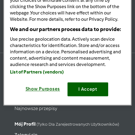
your choices or withdraw consent at any time by
Bądź
na bieżąco
clicking the Show Purposes link on the bottom of the
webpage .Your choices will have effect within our
Website. For more details, refer to our Privacy Policy.
We and our partners process data to provide:
Zapisz się do naszego newslettera
Use precise geolocation data. Actively scan device
characteristics for identification. Store and/or access
information on a device. Personalised advertising and
content, advertising and content measurement,
audience research and services development.
List of Partners (vendors)
Przepisy
Show Purposes
Wyszukaj przepisy
I Accept
Kategorie
Najnowsze przepisy
Mój Profil
(tylko Dla Zarejestrowanych Użytkowników)
Zaloguj się