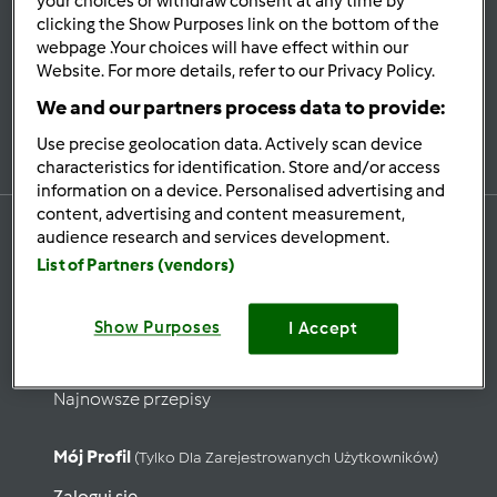
your choices or withdraw consent at any time by
Bądź
na bieżąco
clicking the Show Purposes link on the bottom of the
webpage .Your choices will have effect within our
Website. For more details, refer to our Privacy Policy.
We and our partners process data to provide:
Zapisz się do naszego newslettera
Use precise geolocation data. Actively scan device
characteristics for identification. Store and/or access
information on a device. Personalised advertising and
content, advertising and content measurement,
audience research and services development.
List of Partners (vendors)
Przepisy
Show Purposes
Wyszukaj przepisy
I Accept
Kategorie
Najnowsze przepisy
Mój Profil
(tylko Dla Zarejestrowanych Użytkowników)
Zaloguj się