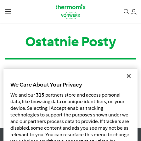
Ostatnie Posty
Kategoria
Tytuł
Autor
Odpowiedzi
Ostatni post
We Care About Your Privacy
Brak informacji o aktywnościach
We and our
315
partners store and access personal
data, like browsing data or unique identifiers, on your
device. Selecting I Accept enables tracking
technologies to support the purposes shown under we
and our partners process data to provide. If trackers are
disabled, some content and ads you see may not be as
relevant to you. You can resurface this menu to change