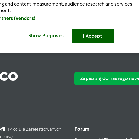
ing and content measurement, audience research and services
ment.
artners (vendors)
Show Purposes
I Accept
ąco
Zapisz się do naszego new
fil
Forum
(tylko Dla Zarejestrowanych
ników)