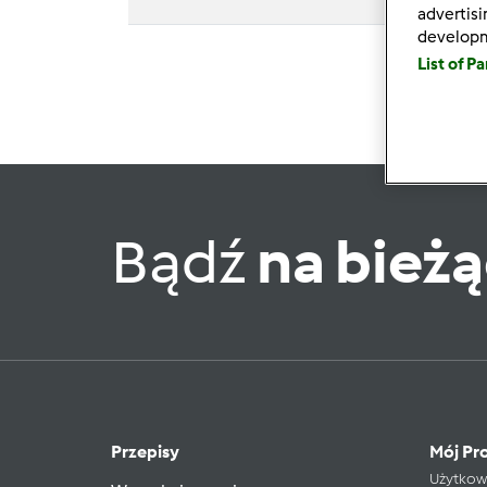
advertis
develop
List of P
Bądź
na bież
Przepisy
Mój Pro
Użytkow