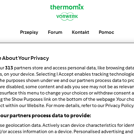
Przepisy
Forum
Kontakt
Pomoc
 About Your Privacy
Ostatnie Post
our
313
partners store and access personal data, like browsing dat
rs, on your device. Selecting I Accept enables tracking technologi
he purposes shown under we and our partners process data to prov
are disabled, some content and ads you see may not be as relevan
esurface this menu to change your choices or withdraw consent a
ng the Show Purposes link on the bottom of the webpage .Your choi
ct within our Website. For more details, refer to our Privacy Policy
Autor
Odpowiedzi
our partners process data to provide:
se geolocation data. Actively scan device characteristics for ident
/or access information on a device. Personalised advertising and