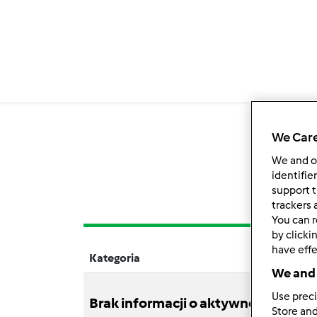
We Care
We and 
identifie
support t
trackers 
You can r
by clicki
have effe
Kategoria
Tytuł
We and 
Use preci
Brak informacji o aktywnościach
Store and