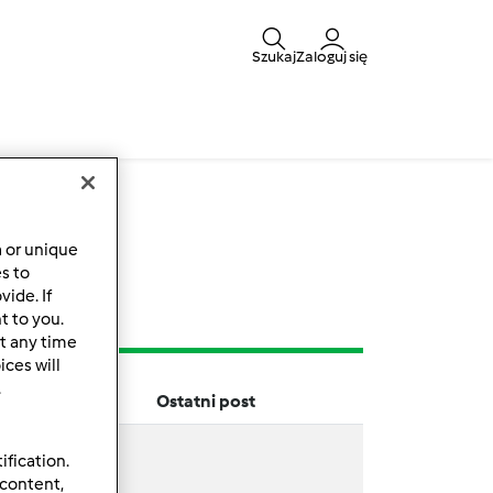
Szukaj
Zaloguj się
y
a or unique
es to
ide. If
t to you.
t any time
ces will
.
Ostatni post
ification.
 content,