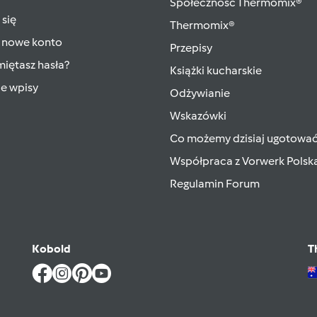
Społeczność Thermomix®
 się
Thermomix®
 nowe konto
Przepisy
iętasz hasła?
Książki kucharskie
ie wpisy
Odżywianie
Wskazówki
Co możemy dzisiaj ugotowa
Współpraca z Vorwerk Polsk
Regulamin Forum
Kobold
T