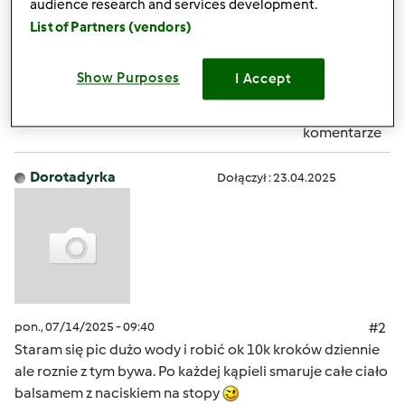
passport needed
audience research and services development.
List of Partners (vendors)
Góra strony
Show Purposes
I Accept
Zaloguj
lub
zarejestruj się
aby dodawać
komentarze
Dorotadyrka
Dołączył : 23.04.2025
pon., 07/14/2025 - 09:40
#2
Staram się pic dużo wody i robić ok 10k kroków dziennie
ale roznie z tym bywa. Po każdej kąpieli smaruje całe ciało
balsamem z naciskiem na stopy