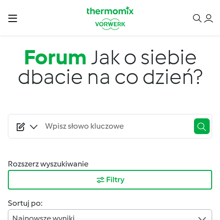
Przejdź do treści
Forum
Jak o siebie
dbacie na co dzień?
Rozszerz wyszukiwanie
Filtry
Sortuj po:
Najnowsze wyniki