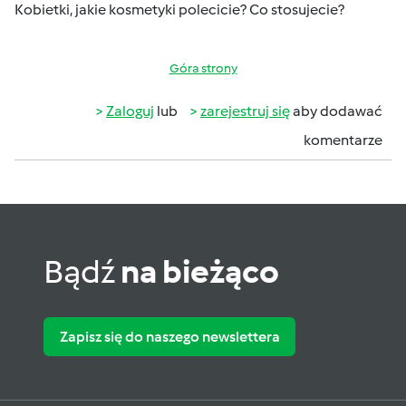
Kobietki, jakie kosmetyki polecicie? Co stosujecie?
Góra strony
Zaloguj
lub
zarejestruj się
aby dodawać
komentarze
Bądź
na bieżąco
Zapisz się do naszego newslettera