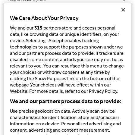
Wyników na stronę:
We Care About Your Privacy
10
We and our
315
partners store and access personal
data, like browsing data or unique identifiers, on your
device. Selecting I Accept enables tracking
technologies to support the purposes shown under we
Szybka odpowiedź
3 |
Ostatni wpis
and our partners process data to provide. If trackers are
disabled, some content and ads you see may not be as
stickmanhook2
Dołączył : 15.05.2025
relevant to you. You can resurface this menu to change
your choices or withdraw consent at any time by
clicking the Show Purposes link on the bottom of the
webpage .Your choices will have effect within our
Website. For more details, refer to our Privacy Policy.
We and our partners process data to provide:
Use precise geolocation data. Actively scan device
pon., 09/15/2025 - 06:58
#1
characteristics for identification. Store and/or access
Don’t just scroll, explore with
World Guesser
right now
information on a device. Personalised advertising and
World Guesser lets you travel from your couch, no
content, advertising and content measurement,